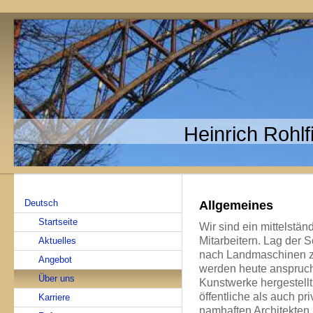
Heinrich Rohl
Deutsch
Allgemeines
Startseite
Wir sind ein mittelstä
Mitarbeitern. Lag der
Aktuelles
nach Landmaschinen zu
Angebot
werden heute anspruch
Über uns
Kunstwerke hergestell
öffentliche als auch pr
Karriere
namhaften Architekte